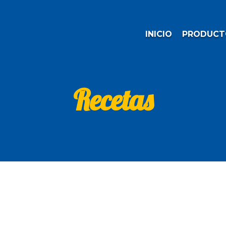
INICIO
PRODUCT
Recetas