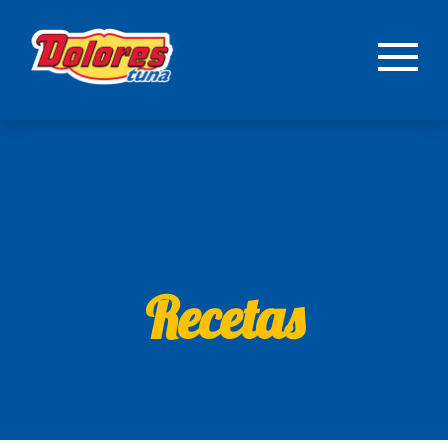
Recetas