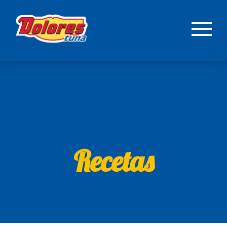
Recetas