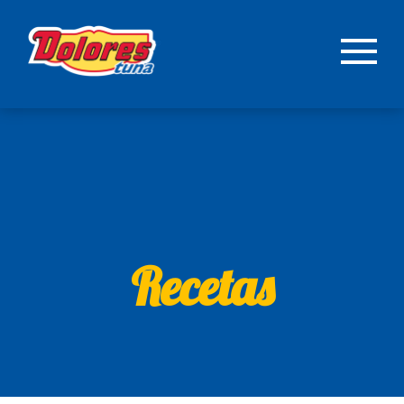
Recetas