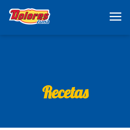
Recetas