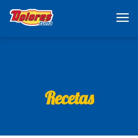
Recetas