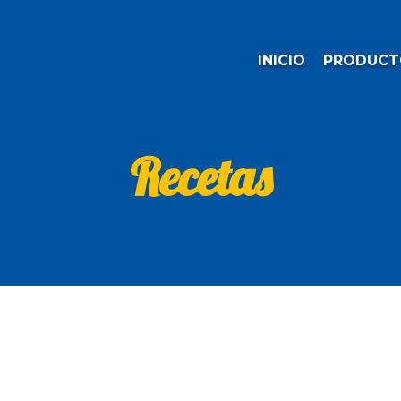
INICIO
PRODUCT
Recetas