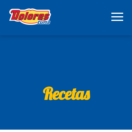
Recetas